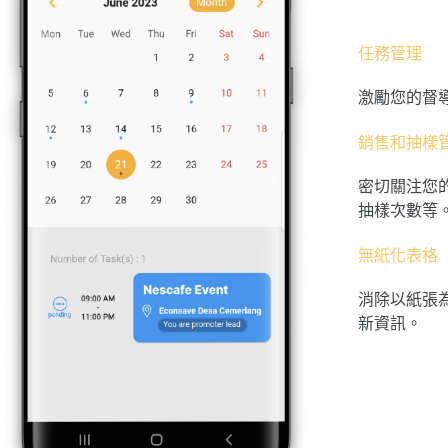
任務管理
激勵您的督
銷售和抽樣
密切關注您
抽樣次數等
無紙化表格
消除以紙張
新資訊。