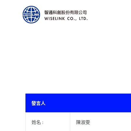
發言人
姓名 :
陳淑雯