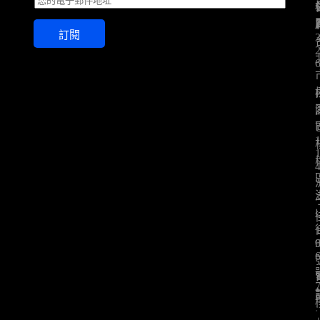
m
a
訂閱
i
l
*
: