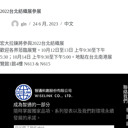
2022台北紡織展參展
gln
24 6 月, 2023
中文
宏大拉鍊將參與2022台北紡織展
歡迎各界蒞臨展覽。10月12日至13日 上午9:30至下午
5:30；10月14日 上午9:30至下午5:00。地點在台北南港展
覽館1館4樓 N613 & N615
聯
絡
我
們
成為智通的一部分
隨時掌握獨家品項、系列發表以及我們對環境永續
發展的承諾。
E