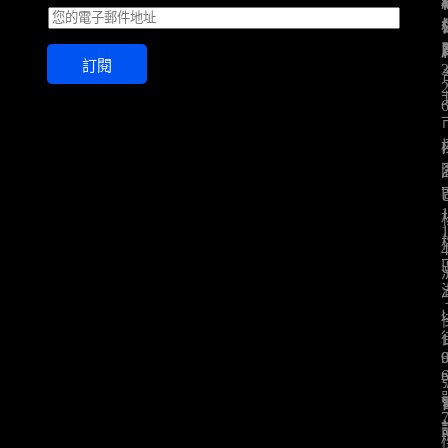
E
m
a
訂閱
i
l
*
: