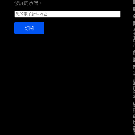
發展的承諾。
E
m
a
訂閱
i
l
*