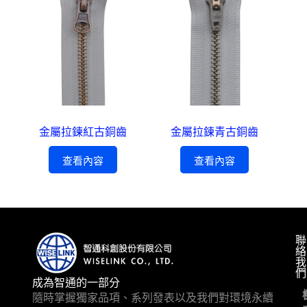
金屬拉鍊紅古銅齒
金屬拉鍊青古銅齒
查看內容
查看內容
聯
絡
我
們
成為智通的一部分
隨時掌握獨家品項、系列發表以及我們對環境永續