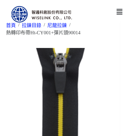
/
/
/
首頁
拉鍊目錄
尼龍拉鍊
熱轉印布帶Ht-CY001+彈片頭90014