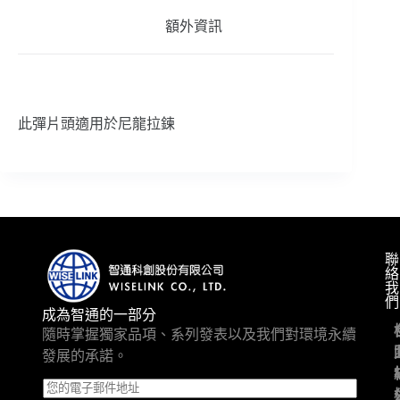
額外資訊
此彈片頭適用於尼龍拉鍊
聯
絡
我
們
成為智通的一部分
隨時掌握獨家品項、系列發表以及我們對環境永續
發展的承諾。
E
m