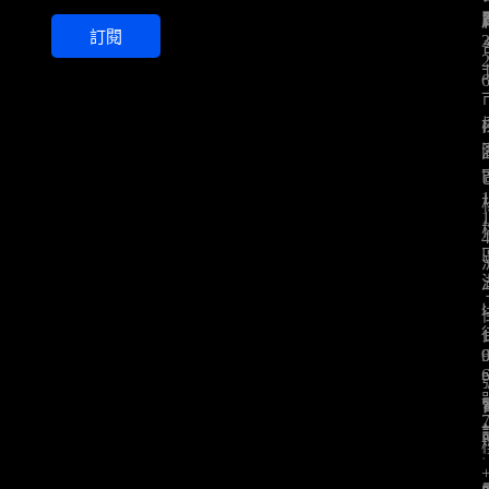
a
訂閱
i
l
*
: