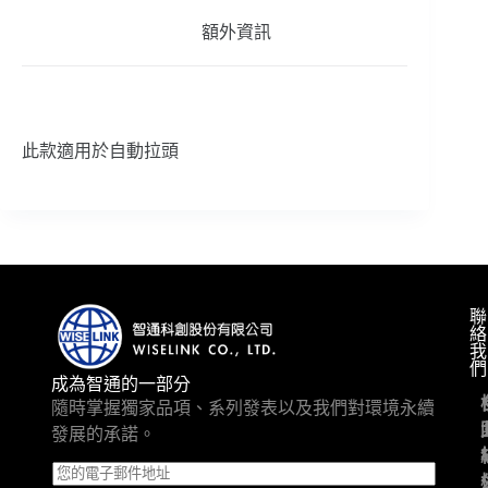
額外資訊
此款適用於自動拉頭
聯
絡
我
們
成為智通的一部分
隨時掌握獨家品項、系列發表以及我們對環境永續
發展的承諾。
E
m