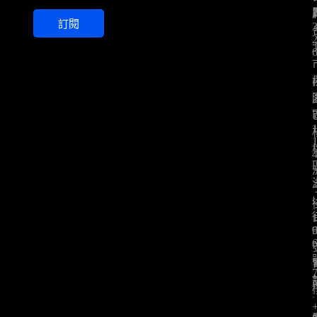
a
訂閱
i
l
*
: