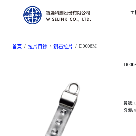
主
/
/
/
D0008M
首頁
拉片目錄
鑽石拉片
D000
貨號:
分類: