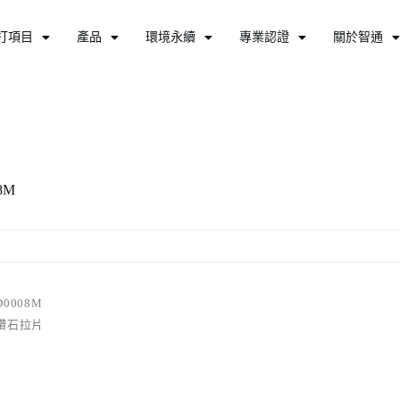
打項目
產品
環境永續
專業認證
關於智通
8M
D0008M
鑽石拉片