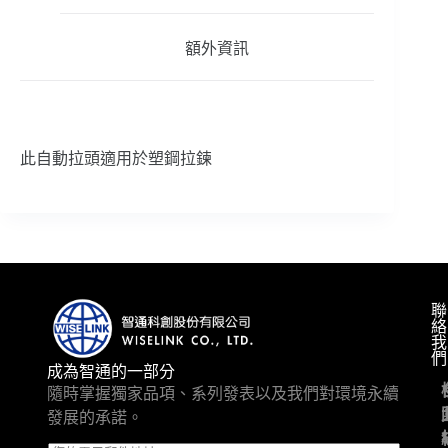
額外資訊
此自動拉頭適用於塑鋼拉鍊
聯
絡
我
們
成為智通的一部分
隨時掌握獨家品項、系列發表以及我們對環境永續
發展的承諾。