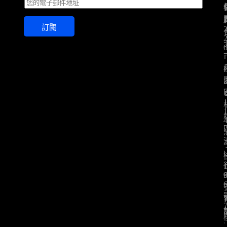
E
m
a
訂閱
i
l
*
: