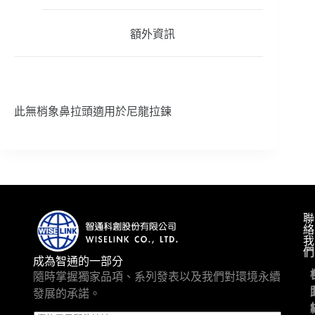
額外資訊
此無梢象鼻拉頭適用於尼龍拉鍊
聯
絡
我
們
成為智通的一部分
隨時掌握獨家品項、系列發表以及我們對環境永續
發展的承諾。