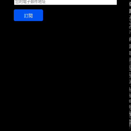
E
m
a
訂閱
i
l
*
: