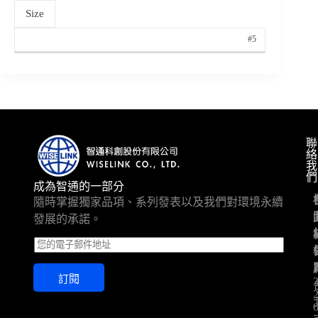
Size
#5
聯
絡
我
們
成為智通的一部分
隨時掌握獨家品項、系列發表以及我們對環境永續
發展的承諾。
E
m
a
訂閱
i
l
*