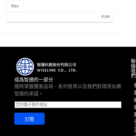
Size
#5;#8
聯
絡
我
們
成為智通的一部分
隨時掌握獨家品項、系列發表以及我們對環境永續
發展的承諾。
E
m
a
訂閱
i
l
*