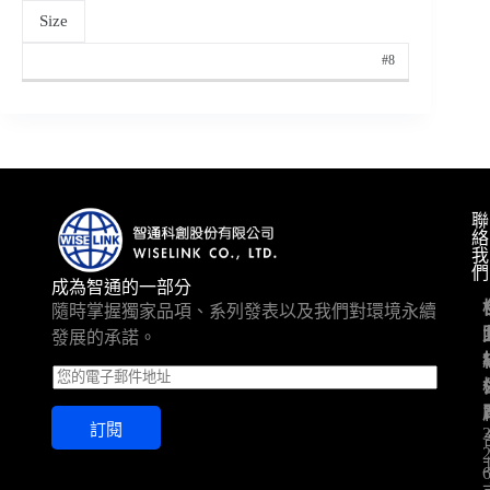
Size
#8
聯
絡
我
們
成為智通的一部分
隨時掌握獨家品項、系列發表以及我們對環境永續
發展的承諾。
E
m
a
訂閱
i
l
*