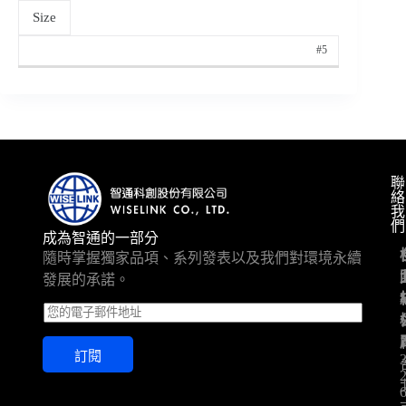
Size
#5
聯
絡
我
們
成為智通的一部分
隨時掌握獨家品項、系列發表以及我們對環境永續
發展的承諾。
E
m
a
訂閱
i
l
*