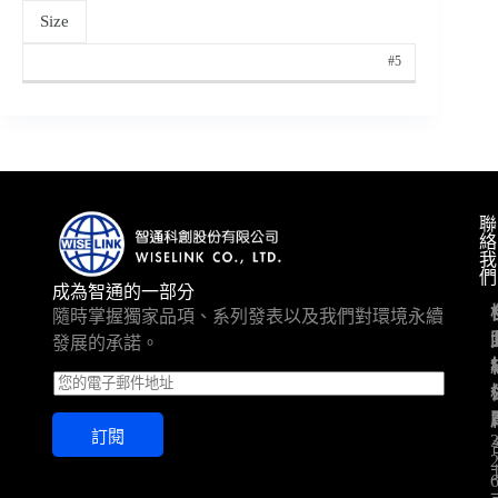
Size
#5
聯
絡
我
們
成為智通的一部分
隨時掌握獨家品項、系列發表以及我們對環境永續
發展的承諾。
E
m
a
訂閱
i
l
*