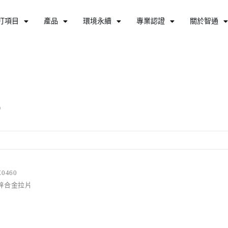
打項目
產品
環境永續
專業認證
關於智通
0
Z0460
鋅合金拉片