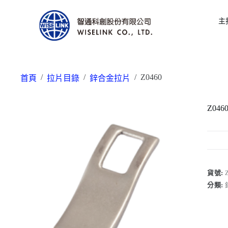
主
/
/
/
Z0460
首頁
拉片目錄
鋅合金拉片
Z046
貨號:
分類: