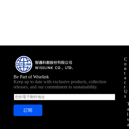
C
o
n
t
Be Part of Wiselink
a
Keep up to date with exclusive products, collection
c
t
releases, and our commitment to sustainability.
U
s
E
m
a
訂閱
i
i
i
l
*